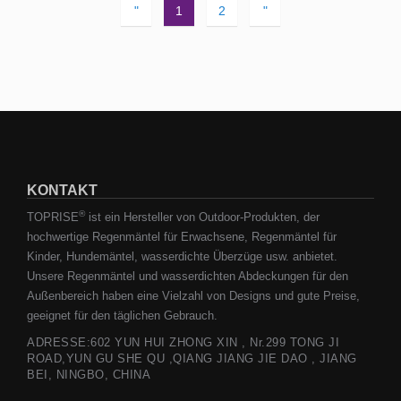
"
1
2
"
KONTAKT
®
TOPRISE
ist ein Hersteller von Outdoor-Produkten, der
hochwertige Regenmäntel für Erwachsene, Regenmäntel für
Kinder, Hundemäntel, wasserdichte Überzüge usw. anbietet.
Unsere Regenmäntel und wasserdichten Abdeckungen für den
Außenbereich haben eine Vielzahl von Designs und gute Preise,
geeignet für den täglichen Gebrauch.
ADRESSE:602 YUN HUI ZHONG XIN , Nr.299 TONG JI
ROAD,YUN GU SHE QU ,QIANG JIANG JIE DAO , JIANG
BEI, NINGBO, CHINA