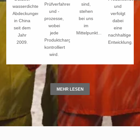
Prüfverfahren
sind,
wasserdichte
und
und -
stehen
Abdeckungen
verfolgt
prozesse,
bei uns
in China
dabei
wobei
im
seit dem
eine
jede
Mittelpunkt...
Jahr
nachhaltige
Produktcharge
2009.
Entwicklung.
kontrolliert
wird.
MEHR LESEN