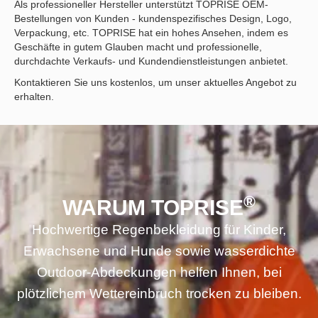
Als professioneller Hersteller unterstützt TOPRISE OEM-
Bestellungen von Kunden - kundenspezifisches Design, Logo,
Verpackung, etc. TOPRISE hat ein hohes Ansehen, indem es
Geschäfte in gutem Glauben macht und professionelle,
durchdachte Verkaufs- und Kundendienstleistungen anbietet.
Kontaktieren Sie uns kostenlos, um unser aktuelles Angebot zu
erhalten.
®
WARUM TOPRISE
Hochwertige Regenbekleidung für Kinder,
Erwachsene und Hunde sowie wasserdichte
Outdoor-Abdeckungen helfen Ihnen, bei
plötzlichem Wettereinbruch trocken zu bleiben.