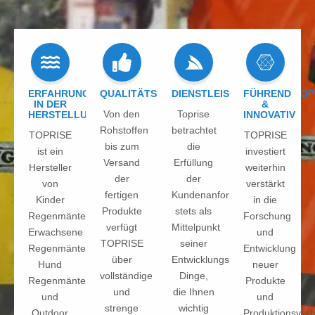
ERFAHRUNG
QUALITÄTSSICHERUNG
DIENSTLEISTUNGSPHILOSOP
FÜHREND
IN DER
&
Von den
Toprise
HERSTELLUNG
INNOVATIV
Rohstoffen
betrachtet
TOPRISE
TOPRISE
bis zum
die
ist ein
investiert
Versand
Erfüllung
Hersteller
weiterhin
der
der
von
verstärkt
fertigen
Kundenanforderungen
Kinder
in die
Produkte
stets als
Regenmäntel,
Forschung
verfügt
Mittelpunkt
Erwachsene
und
TOPRISE
seiner
Regenmäntel,
Entwicklung
über
Entwicklungsphilosophie.
Hund
neuer
vollständige
Dinge,
Regenmäntel,
Produkte
und
die Ihnen
und
und
strenge
wichtig
Outdoor
Produktionsverf