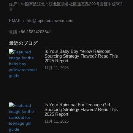
住所：中国寧波江北市江北区雲谷社区通基路299号雲匯中信602
号
EMAIL：info@topriserainwear.com
電話
+86 15824203641
最近のブログ
Is Your Baby Boy Yellow Raincoat
Sourcing Strategy Flawed? Read This
2025 Report
11月 11, 2025
Is Your Raincoat For Teenage Girl
Sourcing Strategy Flawed? Read This
2025 Report
11月 11, 2025